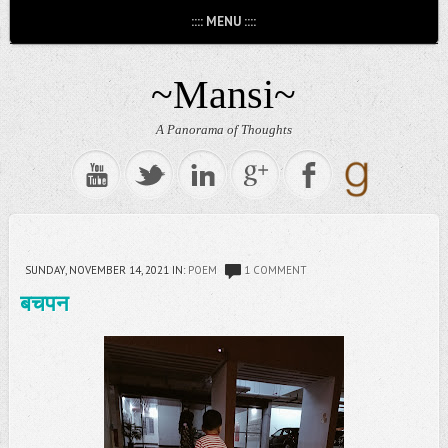
:::: MENU ::::
~Mansi~
A Panorama of Thoughts
SUNDAY, NOVEMBER 14, 2021
IN:
POEM
1 COMMENT
बचपन