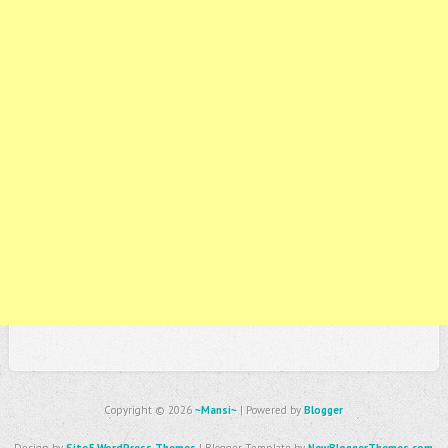
Copyright ©
2026
~Mansi~
| Powered by
Blogger