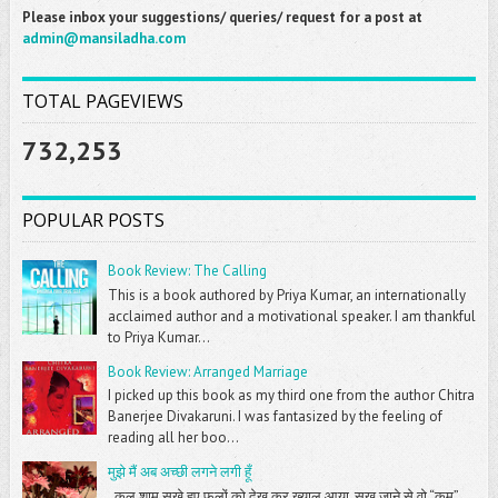
Please inbox your suggestions/ queries/ request for a post at
admin@mansiladha.com
TOTAL PAGEVIEWS
732,253
POPULAR POSTS
Book Review: The Calling
This is a book authored by Priya Kumar, an internationally
acclaimed author and a motivational speaker. I am thankful
to Priya Kumar...
Book Review: Arranged Marriage
I picked up this book as my third one from the author Chitra
Banerjee Divakaruni. I was fantasized by the feeling of
reading all her boo...
मुझे मैं अब अच्छी लगने लगी हूँ
कल शाम सूखे हुए फूलों को देख कर ख्याल आया, सुख जाने से वो “कम”